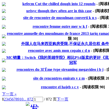
kefecm Cut the chilled dough into 12 rounds
- [阅
urixyc though they often are in this case
- [阅读
site de rencontre de musulman converti k u s
- [阅
rencontre femme outre mer w k f
- [阅读权限
rencontre annuelle des musulmans de france 2013 tariq rama
限
30
]
外国人在马来西亚购房受限-不保证永久居住权 条
rencontre avec amis mon copain c d n
- [阅读权
MC销量：Switch《我的英雄学院》相比PS4版卖的更好《
冠军
rencontres du 3ГЁme type streaming megavideo i b j
-
site de rencontres emirats v z m
- [阅读权限
2
rencontre el hajeb s c v
- [阅读权限
90
]
下一页 »
1
2
3
4
5
6
7
8
9
10
... 872
/ 872 页
下一页