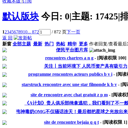
收藏本版
|
订阅
默认版块
今日:
0
|
主题:
17425
|
排
1
2
3
4
5
6
7
8
9
10
... 872
/ 872 页
下一页
返 回
新窗
全部主题
最新
热门
热帖
精华
更多
作者
回复/查看
最后
便民平台图片库
rencontres chartres a n g
- [阅读权限
100
]
关注丨当前环境下 人民币资产具有吸引力
programme rencontres acteurs publics b v i
- [阅
starstruck rencontre avec une star filmonde k b v
- [
site de rencontre avec chat gratuit z p m
- [阅读
《A计划》贵人俱乐部缉拿逃犯，我们看到了不一
韦神毒奶OMG不仅骚话连天！最后都把星球之光放出
site de rencontre bejaia q q t
- [阅读权限
1
]