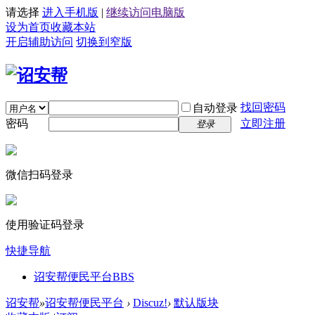
请选择
进入手机版
|
继续访问电脑版
设为首页
收藏本站
开启辅助访问
切换到窄版
找回密码
自动登录
密码
立即注册
登录
微信扫码登录
使用验证码登录
快捷导航
诏安帮便民平台
BBS
诏安帮
»
诏安帮便民平台
›
Discuz!
›
默认版块