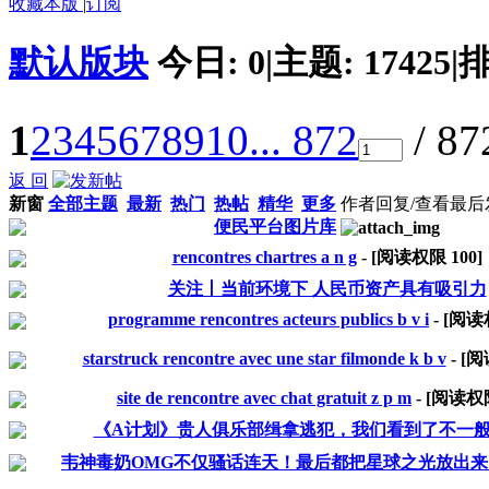
收藏本版
|
订阅
默认版块
今日:
0
|
主题:
17425
|
排
1
2
3
4
5
6
7
8
9
10
... 872
/ 8
返 回
新窗
全部主题
最新
热门
热帖
精华
更多
作者
回复/查看
最后
便民平台图片库
rencontres chartres a n g
- [阅读权限
100
]
关注丨当前环境下 人民币资产具有吸引力
programme rencontres acteurs publics b v i
- [阅
starstruck rencontre avec une star filmonde k b v
- [
site de rencontre avec chat gratuit z p m
- [阅读
《A计划》贵人俱乐部缉拿逃犯，我们看到了不一
韦神毒奶OMG不仅骚话连天！最后都把星球之光放出