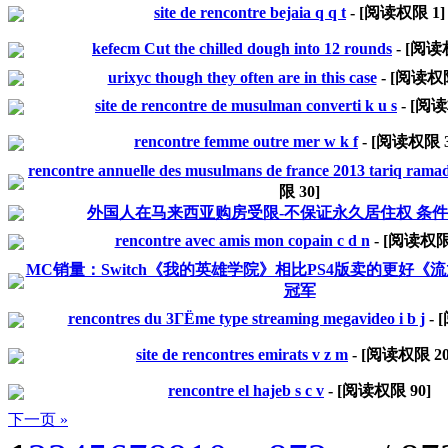
site de rencontre bejaia q q t
- [阅读权限
1
]
kefecm Cut the chilled dough into 12 rounds
- [阅
urixyc though they often are in this case
- [阅读
site de rencontre de musulman converti k u s
- [阅
rencontre femme outre mer w k f
- [阅读权限
rencontre annuelle des musulmans de france 2013 tariq rama
限
30
]
外国人在马来西亚购房受限-不保证永久居住权 条
rencontre avec amis mon copain c d n
- [阅读权
MC销量：Switch《我的英雄学院》相比PS4版卖的更好《
冠军
rencontres du 3ГЁme type streaming megavideo i b j
-
site de rencontres emirats v z m
- [阅读权限
2
rencontre el hajeb s c v
- [阅读权限
90
]
下一页 »