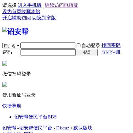
请选择
进入手机版
|
继续访问电脑版
设为首页
收藏本站
开启辅助访问
切换到窄版
找回密码
自动登录
密码
立即注册
登录
微信扫码登录
使用验证码登录
快捷导航
诏安帮便民平台
BBS
诏安帮
»
诏安帮便民平台
›
Discuz!
›
默认版块