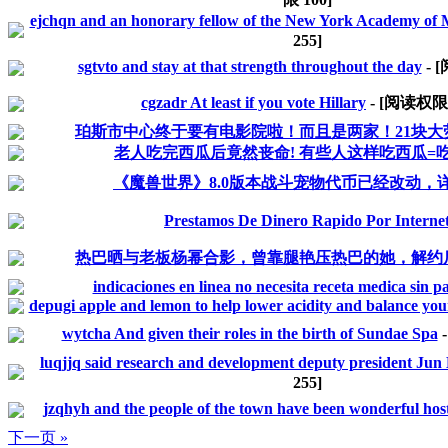
ejchqn and an honorary fellow of the New York Academy of 
255
]
sgtvto and stay at that strength throughout the day
- 
cgzadr At least if you vote Hillary
- [阅读权
珀斯市中心终于要有电影院啦！而且是两家！21块大
老人吃完西瓜后竟然丧命! 有些人这样吃西瓜=
《魔兽世界》8.0版本战斗宠物代币已经改动，
Prestamos De Dinero Rapido Por Interne
热巴晒与老板杨幂合影，曾靠腿艳压热巴的她，解约
indicaciones en linea no necesita receta medica sin p
depugi apple and lemon to help lower acidity and balance yo
wytcha And given their roles in the birth of Sundae Spa
luqjjq said research and development deputy president Ju
255
]
jzqhyh and the people of the town have been wonderful hos
下一页 »