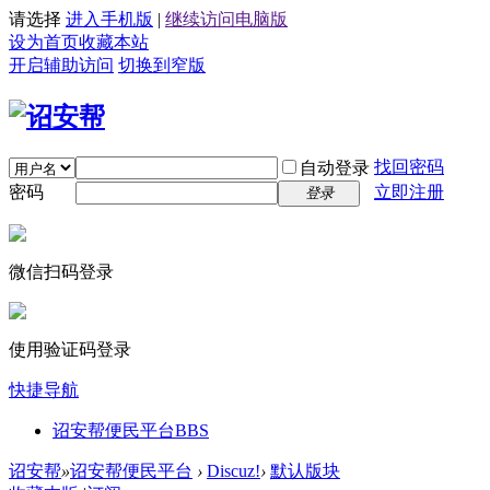
请选择
进入手机版
|
继续访问电脑版
设为首页
收藏本站
开启辅助访问
切换到窄版
找回密码
自动登录
密码
立即注册
登录
微信扫码登录
使用验证码登录
快捷导航
诏安帮便民平台
BBS
诏安帮
»
诏安帮便民平台
›
Discuz!
›
默认版块