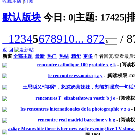
收藏本版
|
订阅
默认版块
今日:
0
|
主题:
17425
|
排
1
2
3
4
5
6
7
8
9
10
... 872
/ 
返 回
新窗
全部主题
最新
热门
热帖
精华
更多
作者
回复/查看
最后
rencontre catholique 100 gratuite x g k
- [阅读
le rencontre essaouira j z y
- [阅读权限
25
王思聪又“闯祸”，怒怼奶茶妹妹，却被刘强东一句话
rencontres Г elizabethtown vostfr b j e
- [阅读
les rencontres internationales de la photographie v z a
-
rencontre real madrid barcelone v h g
- [阅读
azliay Meanwhile there is her new early evening live TV show 
限
100
]