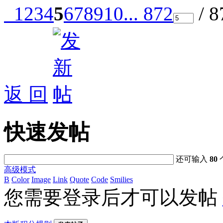
1
2
3
4
5
6
7
8
9
10
... 872
/ 
返 回
快速发帖
还可输入
80
高级模式
B
Color
Image
Link
Quote
Code
Smilies
您需要登录后才可以发帖