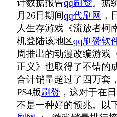
计数据报告
qq刷赞
。据
月26日期间
qq代刷网
，
人生存游戏《流放者柯
机登陆该地区
qq刷赞软
周推出的动漫改编游戏
正义》也取得了不错的
合计销量超过了四万套，其
PS4版
刷赞
，这对于在日
不是一种好的预兆。以