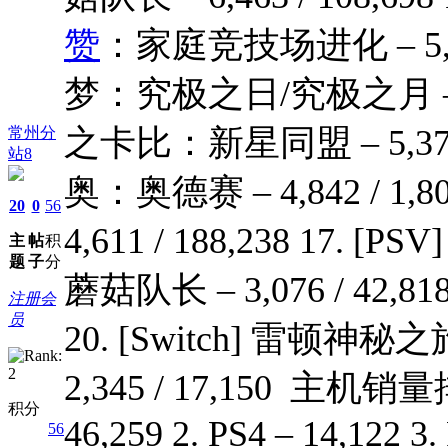
赞
：家庭竞技场进化 – 5,975
梦：究极之日/究极之月 – 5,946
之卡比：新星同盟 – 5,372 /
常州分
站8
奥：奥德赛 – 4,842 / 1,80
20
0
56
4,611 / 188,238 17. [PS
主
帖
积
题
子
分
蘑菇队长 – 3,076 / 42,818 
注册会
员
20. [Switch] 雷
2,345 / 17,150 主机
积分
46,259 2. PS4 – 14,122 3
56