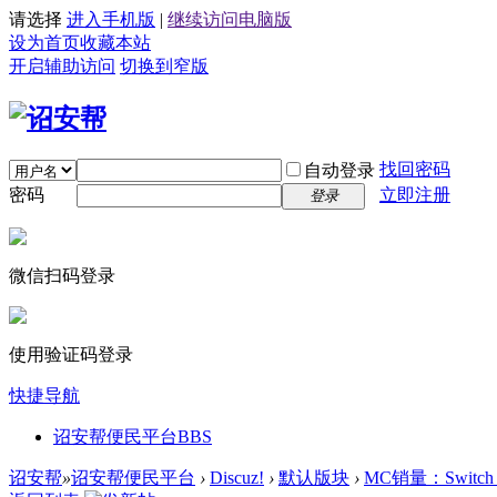
请选择
进入手机版
|
继续访问电脑版
设为首页
收藏本站
开启辅助访问
切换到窄版
找回密码
自动登录
密码
立即注册
登录
微信扫码登录
使用验证码登录
快捷导航
诏安帮便民平台
BBS
诏安帮
»
诏安帮便民平台
›
Discuz!
›
默认版块
›
MC销量：Swit