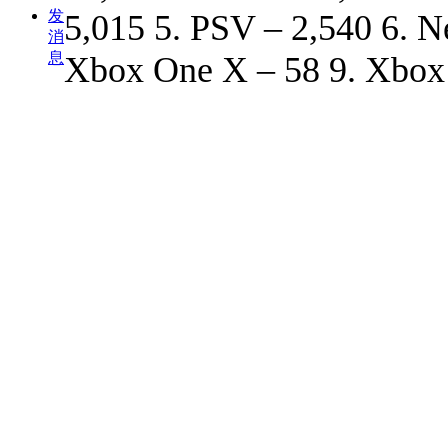
发
5,015 5. PSV – 2,540 6. 
消
息
Xbox One X – 58 9. Xbox