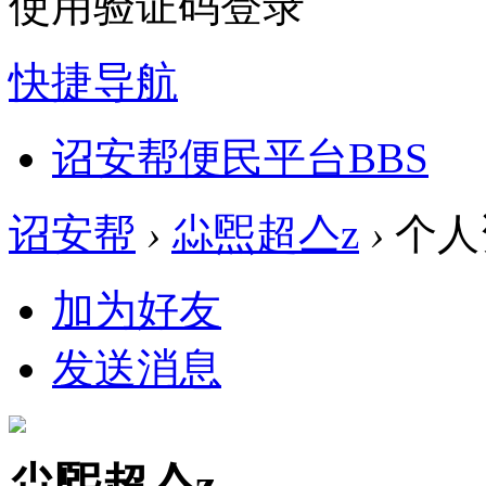
使用验证码登录
快捷导航
诏安帮便民平台
BBS
诏安帮
›
尛煕超亼z
›
个人
加为好友
发送消息
尛煕超亼z